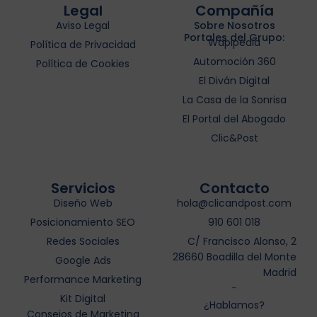
Legal
Compañía
Aviso Legal
Sobre Nosotros
Portales del Grupo:
Wapipedia
Política de Privacidad
Automoción 360
Política de Cookies
El Diván Digital
La Casa de la Sonrisa
El Portal del Abogado
Clic&Post
Servicios
Contacto
Diseño Web
hola@clicandpost.com
Posicionamiento SEO
910 601 018
Redes Sociales
C/ Francisco Alonso, 2
28660 Boadilla del Monte
Google Ads
Madrid
Performance Marketing
-
Kit Digital
¿Hablamos?
Consejos de Marketing