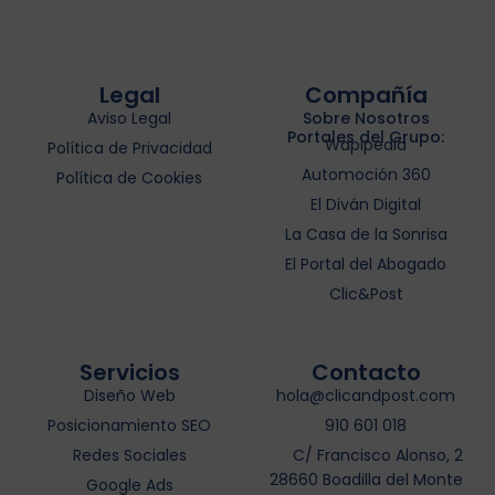
Legal
Compañía
Aviso Legal
Sobre Nosotros
Portales del Grupo:
Wapipedia
Política de Privacidad
Automoción 360
Política de Cookies
El Diván Digital
La Casa de la Sonrisa
El Portal del Abogado
Clic&Post
Servicios
Contacto
Diseño Web
hola@clicandpost.com
Posicionamiento SEO
910 601 018
Redes Sociales
C/ Francisco Alonso, 2
28660 Boadilla del Monte
Google Ads