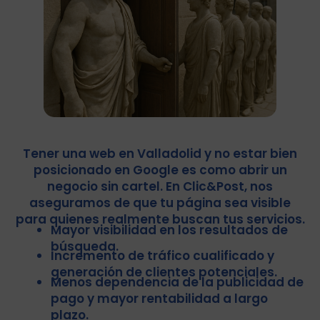
Tener una web en
Valladolid
y no estar bien
posicionado en Google es como abrir un
negocio sin cartel. En
Clic&Post
, nos
aseguramos de que tu página sea visible
para quienes realmente buscan tus servicios.
Mayor visibilidad en los resultados de
búsqueda.
Incremento de tráfico cualificado y
generación de clientes potenciales.
Menos dependencia de la publicidad de
pago y mayor rentabilidad a largo
plazo.