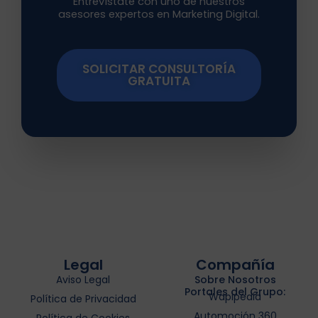
Entrevístate con uno de nuestros
asesores expertos en Marketing Digital.
SOLICITAR CONSULTORÍA
GRATUITA
Legal
Compañía
Aviso Legal
Sobre Nosotros
Portales del Grupo:
Wapipedia
Política de Privacidad
Automoción 360