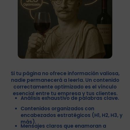
Si tu página no ofrece información valiosa,
nadie permanecerá a leerla. Un contenido
correctamente optimizado es el vínculo
esencial entre tu empresa y tus clientes.
Análisis exhaustivo de palabras clave.
Contenidos organizados con
encabezados estratégicos (H1, H2, H3, y
más).
Mensajes claros que enamoran a